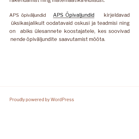
rakendamist
ning
matemaatika elulisust.
APS Õpivaljundid
kirjeldavad
APS õpiväljundid
üksikasjalikult oodatavaid oskusi ja teadmisi ning
on abiks ülesannete koostajatele, kes soovivad
nende õpiväljundite saavutamist mõõta.
Proudly powered by WordPress