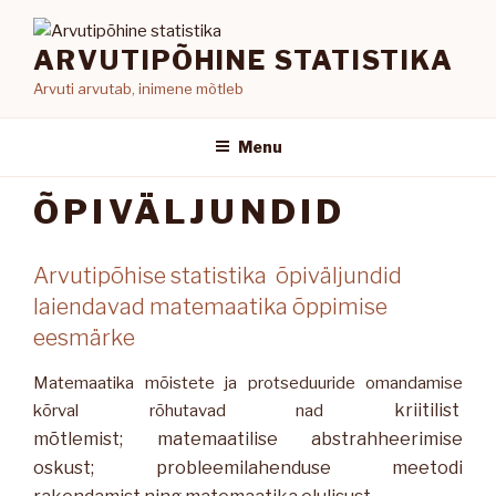
Skip
to
ARVUTIPÕHINE STATISTIKA
content
Arvuti arvutab, inimene mõtleb
Menu
ÕPIVÄLJUNDID
Arvutipõhise statistika õpiväljundid
laiendavad matemaatika õppimise
eesmärke
Matemaatika mõistete ja protseduuride omandamise
kriitilist
kõrval rõhutavad nad
mõtlemist;
matemaatilise abstrahheerimise
oskust
;
probleemilahenduse meetodi