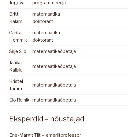
Jõgeva
programmeerija
Britt
matemaatika
Kalam
doktorant
Carita
matemaatika
Hommik
doktorant
Sirje Sild
matemaatikaõpetaja
Janika
matemaatikaõpetaja
Kaljula
Kristel
matemaatikaõpetaja
Tamm
Elo Reinik
matemaatikaõpetaja
Eksperdid – nõustajad
Ene-Margit Tiit – emeriitprofessor