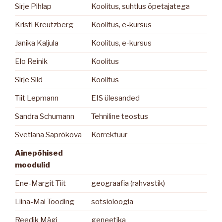
Sirje Pihlap
Koolitus, suhtlus õpetajatega
Kristi Kreutzberg
Koolitus, e-kursus
Janika Kaljula
Koolitus, e-kursus
Elo Reinik
Koolitus
Sirje Sild
Koolitus
Tiit Lepmann
EIS ülesanded
Sandra Schumann
Tehniline teostus
Svetlana Saprõkova
Korrektuur
Ainepõhised
moodulid
Ene-Margit Tiit
geograafia (rahvastik)
Liina-Mai Tooding
sotsioloogia
Reedik Mägi
geneetika