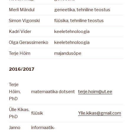
Merli Mändul
geneetika, tehniline teostus
Simon Vigonski
füüsika, tehniline teostus
Kadri Vider
keeletehnoloogia
Olga Gerassimenko
keeletehnoloogia
Terje Hõim
majandusõpe
2016/2017
Terje
Hõim,
matemaatika dotsent
terje.hoim@ut.ee
PhD
Ülle Kikas,
füüsik
Ylle.kikas@gmail.com
PhD
Janno
informaatik-