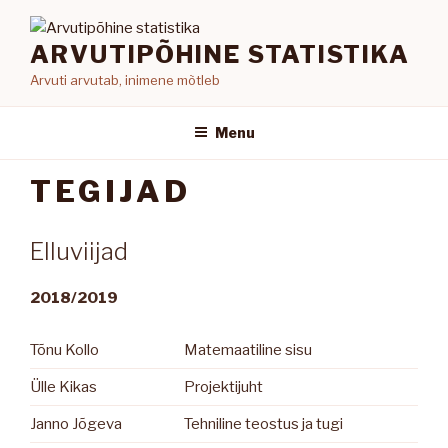
Skip
to
ARVUTIPÕHINE STATISTIKA
content
Arvuti arvutab, inimene mõtleb
Menu
TEGIJAD
Elluviijad
2018/2019
Tõnu Kollo
Matemaatiline sisu
Ülle Kikas
Projektijuht
Janno Jõgeva
Tehniline teostus ja tugi