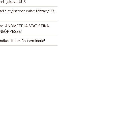
ri ajakava. UUS!
rile registreerumise tähtaeg 27.
nar “ANDMETE JA STATISTIKA
INEÕPPESSE”
ndkoolituse lõpuseminarid!