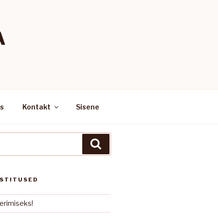
A
us
Kontakt
Sisene
Search
OSTITUSED
erimiseks!