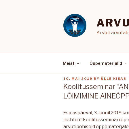
Skip
to
content
ARVU
Arvuti arvutab
Meist
Õppematerjalid
POSTED
10. MAI 2019
BY
ÜLLE KIKAS
ON
Koolitusseminar “A
LÕIMIMINE AINEÕP
Esmaspäeval, 3. juunil 2019 k
instituut koolitusseminari õp
arvutipõhiseid õppematerjal