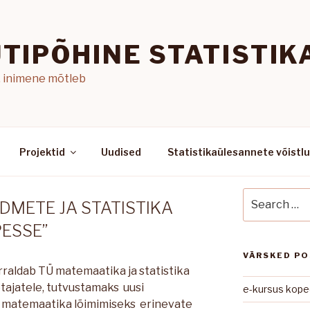
TIPÕHINE STATISTIK
, inimene mõtleb
Projektid
Uudised
Statistikaülesannete võistl
Search
NDMETE JA STATISTIKA
for:
PESSE”
VÄRSKED P
orraldab TÜ matemaatika ja statistika
etajatele, tutvustamaks uusi
e-kursus kope
e matemaatika lõimimiseks erinevate