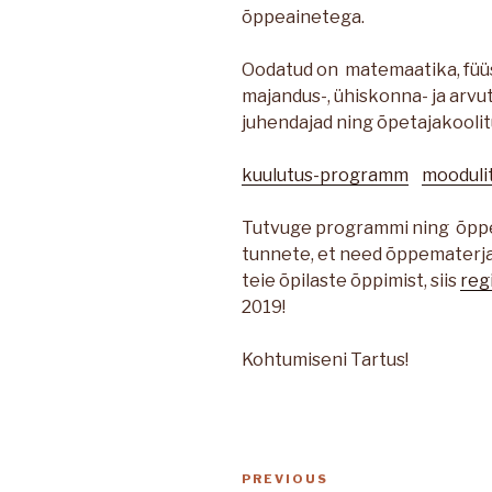
õppeainetega.
Oodatud on matemaatika, füüsi
majandus-, ühiskonna- ja arvu
juhendajad ning õpetajakoolit
kuulutus-programm
moodulit
Tutvuge programmi ning õppe
tunnete, et need õppematerjal
teie õpilaste õppimist, siis
reg
2019!
Kohtumiseni Tartus!
Navigeerimine
Previous
PREVIOUS