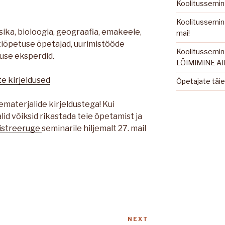
Koolitussemina
Koolitussemina
ka, bioloogia, geograafia, emakeele,
mai!
tiõpetuse õpetajad, uurimistööde
Koolitussemi
use eksperdid.
LÕIMIMINE A
e kirjeldused
Õpetajate täie
materjalide kirjeldustega
! Kui
id võiksid rikastada teie õpetamist ja
istreeruge
seminarile hiljemalt 27. mail
NEXT
Next