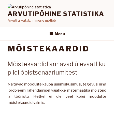
Skip
to
ARVUTIPÕHINE STATISTIKA
content
Arvuti arvutab, inimene mõtleb
Menu
MÕISTEKAARDID
Mõistekaardid annavad ülevaatliku
pildi õpistsenaariumitest
Näitavad moodulite kaupa uurimisküsimusi, tegevusi ning
probleemi lahendamisel vajalikke matemaatika mõisteid
ja tööriistu. Hetkel ei ole veel kõigi moodulite
mõistekaardid valmis.