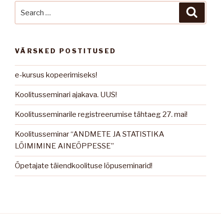
Search
Searc
for:
VÄRSKED POSTITUSED
e-kursus kopeerimiseks!
Koolitusseminari ajakava. UUS!
Koolitusseminarile registreerumise tähtaeg 27. mai!
Koolitusseminar “ANDMETE JA STATISTIKA
LÕIMIMINE AINEÕPPESSE”
Õpetajate täiendkoolituse lõpuseminarid!