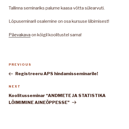
Tallinna seminariks palume kaasa võtta sülearvuti.
Lõpuseminaril osalemine on osa kursuse läbimisest!
Päevakava
on kõigil koolitustel sama!
Navigeerimine
Previous
PREVIOUS
Post
Registreeru APS hindamisseminarile!
Next
NEXT
Post
Koolitusseminar “ANDMETE JA STATISTIKA
LÕIMIMINE AINEÕPPESSE”