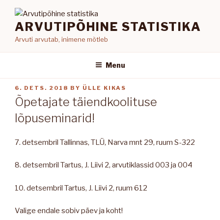
Skip
to
ARVUTIPÕHINE STATISTIKA
content
Arvuti arvutab, inimene mõtleb
Menu
POSTED
6. DETS. 2018
BY
ÜLLE KIKAS
ON
Õpetajate täiendkoolituse
lõpuseminarid!
7. detsembril Tallinnas, TLÜ, Narva mnt 29, ruum S-322
8. detsembril Tartus, J. Liivi 2, arvutiklassid 003 ja 004
10. detsembril Tartus, J. Liivi 2, ruum 612
Valige endale sobiv päev ja koht!